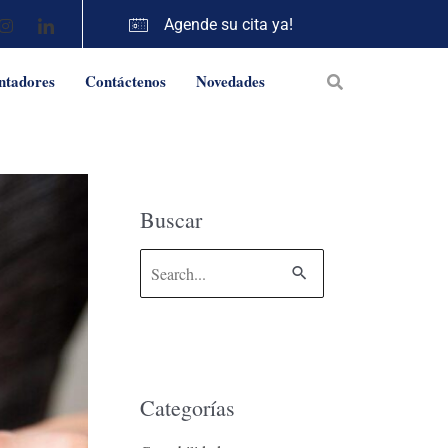
Agende su cita ya!
ntadores
Contáctenos
Novedades
Buscar
B
u
s
c
Categorías
a
r