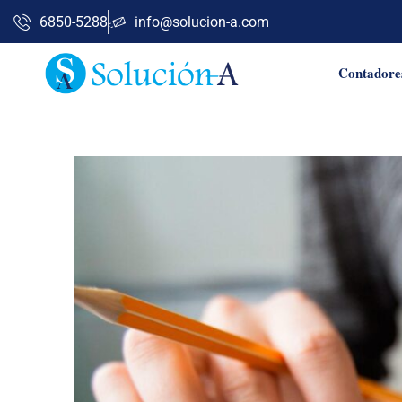
Ir
6850-5288
info@solucion-a.com
al
contenido
Contadores
Navegación
de
entradas