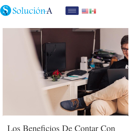
Ir
al
contenido
Navegación
de
entradas
Los Beneficios De Contar Con