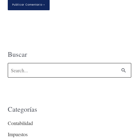
Buscar
B
u
s
c
Categorías
a
r
Contabilidad
p
Impuestos