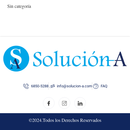
o
Sin categoría
r
:
6850-5288
info@solucion-a.com
FAQ
©2024.Todos los Derechos Reservados